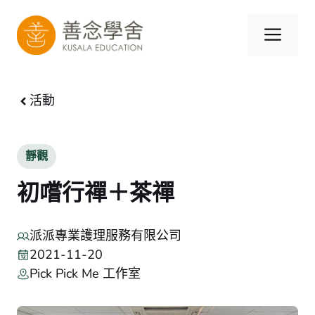
跳
至
選
內
容
單
活動
靜觀
初嚐行禪＋茶禪
派派專業護理服務有限公司
2021-11-20
Pick Pick Me 工作室