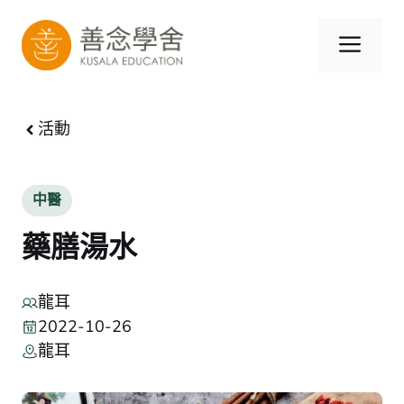
跳
至
選
內
容
單
活動
中醫
藥膳湯水
龍耳
2022-10-26
龍耳