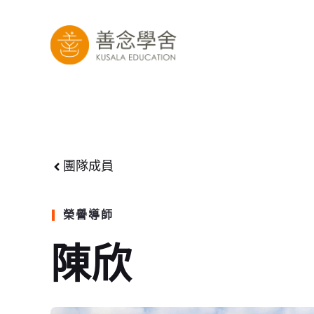
跳
至
內
容
團隊成員
榮譽導師
陳欣