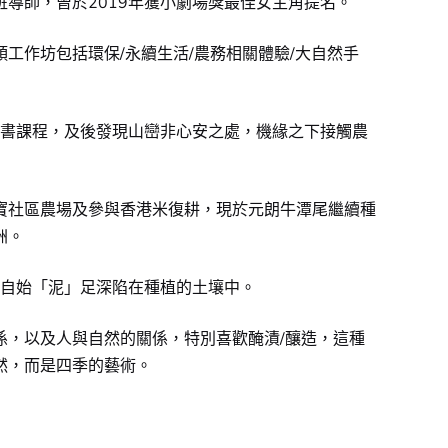
導師，曾於2019年獲小劇場獎最佳女主角提名。
工作坊包括環保/永續生活/農務相關體驗/大自然手
證書課程，及後發現山巒非心安之處，機緣之下接觸農
寶社區農場及參與香港米復耕，現於元朗牛潭尾繼續種
洲。
，自始「泥」足深陷在種植的土壤中。
係，以及人與自然的關係，特別喜歡醃漬/釀造，這種
然，而是四季的藝術。