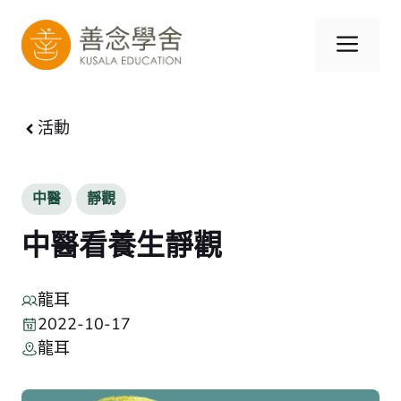
跳
至
選
內
容
單
活動
中醫
靜觀
中醫看養生靜觀
龍耳
2022-10-17
龍耳