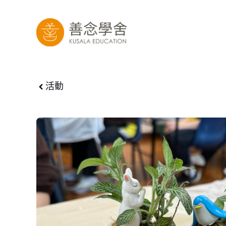
跳
至
內
容
活動