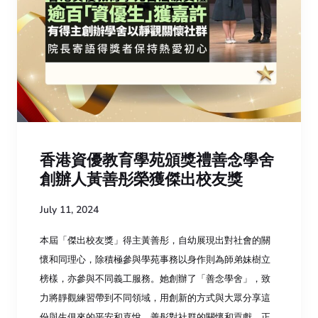
香港資優教育學苑頒獎禮善念學舍
創辦人黃善彤榮獲傑出校友獎
July 11, 2024
本屆「傑出校友獎」得主黃善彤，自幼展現出對社會的關
懷和同理心，除積極參與學苑事務以身作則為師弟妹樹立
榜樣，亦參與不同義工服務。她創辦了「善念學舍」，致
力將靜觀練習帶到不同領域，用創新的方式與大眾分享這
份與生俱來的平安和喜悅。善彤對社群的關懷和貢獻，正