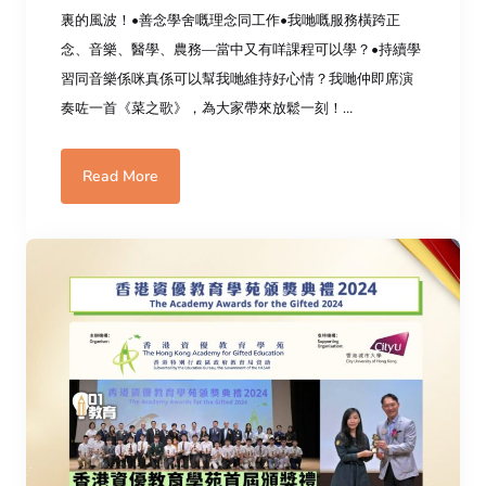
裏的風波！•善念學舍嘅理念同工作•我哋嘅服務橫跨正
念、音樂、醫學、農務—當中又有咩課程可以學？•持續學
習同音樂係咪真係可以幫我哋維持好心情？我哋仲即席演
奏咗一首《菜之歌》，為大家帶來放鬆一刻！…
Read More