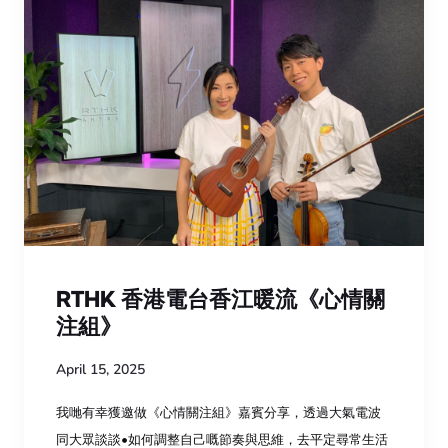
RTHK 香港電台香江暖流《心情關
注組》
April 15, 2025
我哋有幸獲邀做《心情關注組》嘉賓分享，透過大氣電波
同大眾談談•如何調整自己嘅節奏與思維，去平定尋常生活