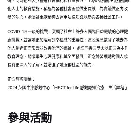
礎，同時也熱衷於營造社會福利和社區參與。 Yoyo特別關注促進邊緣
化人士的教育措施，積極為各種社會團體做出貢獻。為實踐做正向改
變的決心，她懷著奉獻精神去運用法律知識以參與各種社會工作。
COVID-19 一疫的挑戰，突顯了社會上許多人面臨日益嚴峻的心理健
康挑戰，並讓她更加理解到幸福感的重要性。這段經歷啟發了她去為
他人創造正面影響並改善他們的福祉。 她認同善念學舍以正念為本作
教育理念，關懷學生心理健康和其全面發展。正念練習讓她對個人成
長有更深入的了解，並增強了她服務社區的能力。
正念靜觀訓練：
2024 英國牛津靜觀中心「MBCT for Life 靜觀認知治療 – 生活課程 」
參與活動