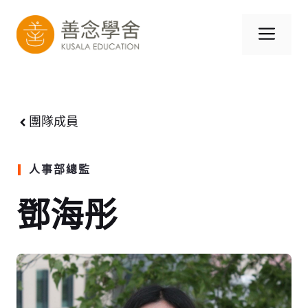
跳
至
選
內
容
單
團隊成員
人事部總監
鄧海彤