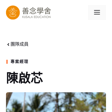
跳
至
選
內
容
單
團隊成員
專案經理
陳啟芯