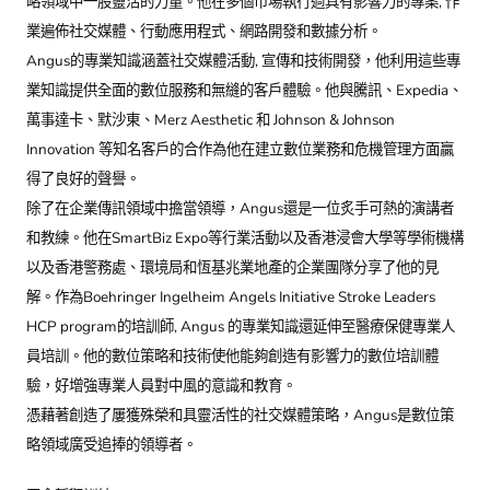
略領域中一股靈活的力量。他在多個市場執行過具有影響力的專案, 作
業遍佈社交媒體、行動應用程式、網路開發和數據分析。
Angus的專業知識涵蓋社交媒體活動, 宣傳和技術開發，他利用這些專
業知識提供全面的數位服務和無縫的客戶體驗。他與騰訊、Expedia、
萬事達卡、默沙東、Merz Aesthetic 和 Johnson & Johnson
Innovation 等知名客戶的合作為他在建立數位業務和危機管理方面贏
得了良好的聲譽。
除了在企業傳訊領域中擔當領導，Angus還是一位炙手可熱的演講者
和教練。他在SmartBiz Expo等行業活動以及香港浸會大學等學術機構
以及香港警務處、環境局和恆基兆業地產的企業團隊分享了他的見
解。作為Boehringer Ingelheim Angels Initiative Stroke Leaders
HCP program的培訓師, Angus 的專業知識還延伸至醫療保健專業人
員培訓。他的數位策略和技術使他能夠創造有影響力的數位培訓體
驗，好增強專業人員對中風的意識和教育。
憑藉著創造了屢獲殊榮和具靈活性的社交媒體策略，Angus是數位策
略領域廣受追捧的領導者。