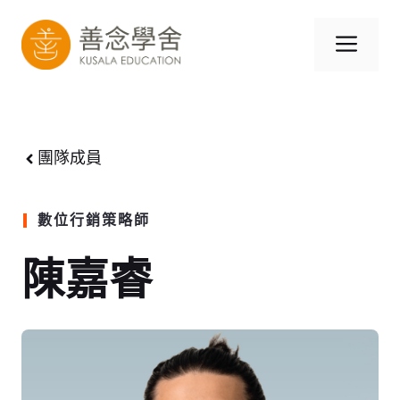
跳
至
選
內
容
單
團隊成員
數位行銷策略師
陳嘉睿