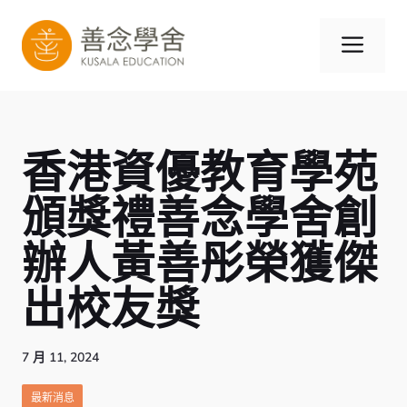
跳
至
選
內
容
單
香港資優教育學苑
頒獎禮善念學舍創
辦人黃善彤榮獲傑
出校友獎
7 月 11, 2024
最新消息