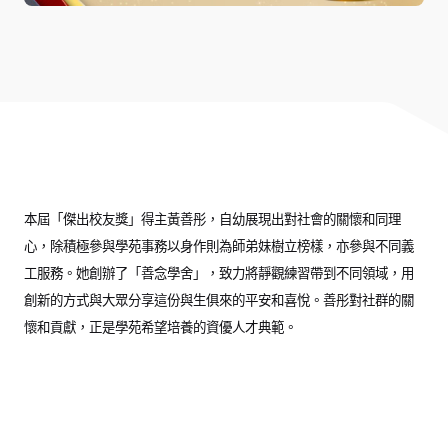
本屆「傑出校友獎」得主黃善彤，自幼展現出對社會的關懷和同理
心，除積極參與學苑事務以身作則為師弟妹樹立榜樣，亦參與不同義
工服務。她創辦了「善念學舍」，致力將靜觀練習帶到不同領域，用
創新的方式與大眾分享這份與生俱來的平安和喜悅。善彤對社群的關
懷和貢獻，正是學苑希望培養的資優人才典範。